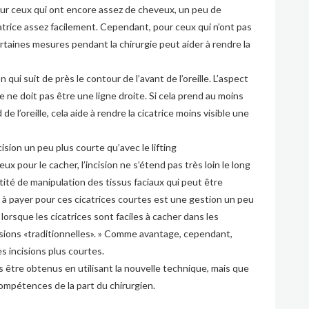
 Pour ceux qui ont encore assez de cheveux, un peu de
catrice assez facilement. Cependant, pour ceux qui n’ont pas
rtaines mesures pendant la chirurgie peut aider à rendre la
n qui suit de près le contour de l’avant de l’oreille. L’aspect
lle ne doit pas être une ligne droite. Si cela prend au moins
de l’oreille, cela aide à rendre la cicatrice moins visible une
sion un peu plus courte qu’avec le lifting
ux pour le cacher, l’incision ne s’étend pas très loin le long
tité de manipulation des tissus faciaux qui peut être
ix à payer pour ces cicatrices courtes est une gestion un peu
orsque les cicatrices sont faciles à cacher dans les
cisions «traditionnelles». » Comme avantage, cependant,
es incisions plus courtes.
 être obtenus en utilisant la nouvelle technique, mais que
compétences de la part du chirurgien.